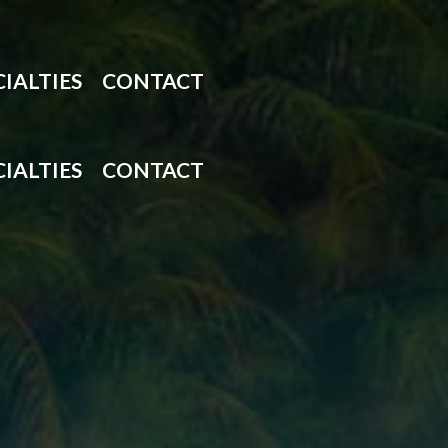
CIALTIES
CONTACT
CIALTIES
CONTACT
KER
OPULSION
KER
TERNAVIGATOR
OPULSION
KER
KDUIKER
TERNAVIGATOR
KER
TERFOTOGRAFIE