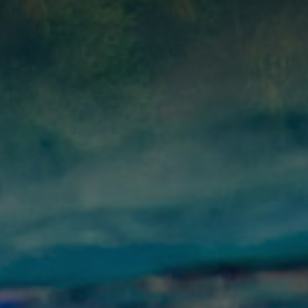
KDUIKER
NIEK
ER
TERFOTOGRAFIE
KER
NIEK
ER
KER