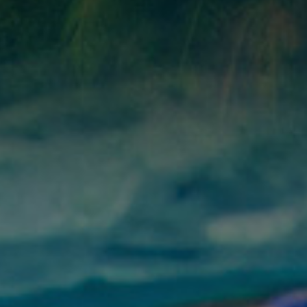
ADVANCED NITROX
DROOGPA
HERHALINGSCURSUS
TRIMTECH
DECOMPRESSION
DIGITALE
DIEPDUIK
PROCEDURES
ONDERWA
WRAK DUI
HERHALINGSCURSUS
TRIMTECH
DIEPDUIK
WRAK DUI