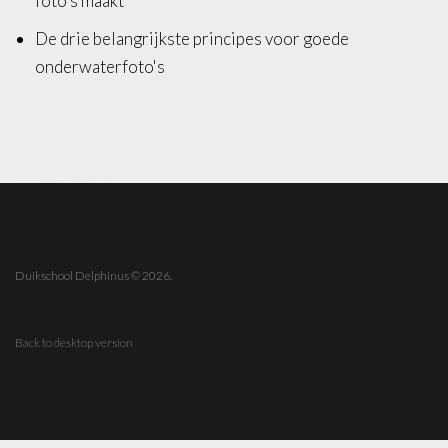
foto's maakt
De drie belangrijkste principes voor goede
onderwaterfoto's
Duikschool Delphinus
©
2026.
Back to desktop version